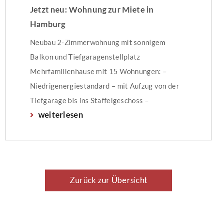
Jetzt neu: Wohnung zur Miete in
Hamburg
Neubau 2-Zimmerwohnung mit sonnigem
Balkon und Tiefgaragenstellplatz
Mehrfamilienhause mit 15 Wohnungen: –
Niedrigenergiestandard – mit Aufzug von der
Tiefgarage bis ins Staffelgeschoss –
weiterlesen
Kellerraum mit Licht und Steckdose – mit
Fernwärmeheizung – Fußbodenheizung in allen
Räumen – kontrollierte Raumluft mit
Wärmerückgewinnung – mit Balkon West-
Ausrichtung – bodentiefe Fenster –
Zurück zur Übersicht
Kabelanschluss – Fahrradkeller –
Videogegensprechanlage Die […]