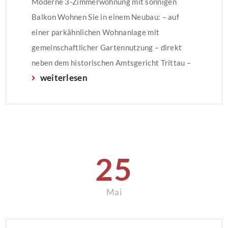
Moderne 3-Zimmerwohnung mit sonnigen
Balkon Wohnen Sie in einem Neubau: – auf
einer parkähnlichen Wohnanlage mit
gemeinschaftlicher Gartennutzung – direkt
neben dem historischen Amtsgericht Trittau –
weiterlesen
Niedrigenergiestandard – Kellerraum – mit
Gaszentralheizung (Fußbodenheizung in allen
Zimmern) – mit Balkon (Süd-West Ausrichtung)
– bodentiefe Fenster – elektrische
Außenrollläden – TV-Anschluss – Waschküche
mit eigenem Wasseranschluss – […]
25
Mai