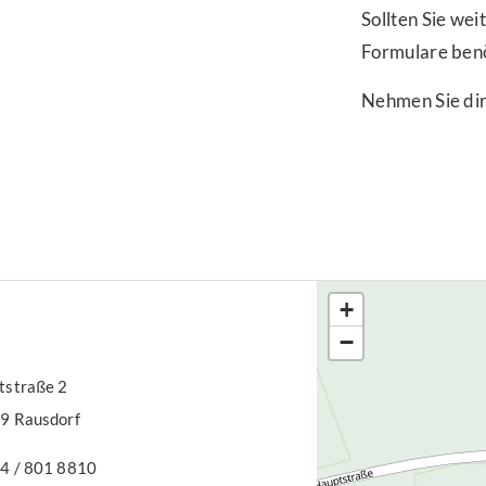
Sollten Sie we
Formulare benö
Nehmen Sie dir
+
−
straße 2
9 Rausdorf
4 / 801 8810