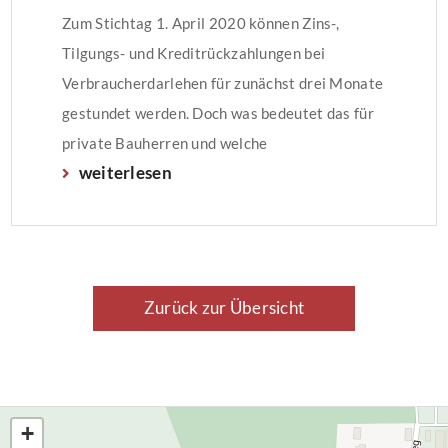
Zum Stichtag 1. April 2020 können Zins-,
Tilgungs- und Kreditrückzahlungen bei
Verbraucherdarlehen für zunächst drei Monate
gestundet werden. Doch was bedeutet das für
private Bauherren und welche
weiterlesen
Voraussetzungen müssen gegeben sein?
Verbraucherdarlehen können gestundet
werdenUm die Folgen der Corona-Krise
abzumildern, ordnet der Bund die Stundung von
Zins-, Tilgungs- und Kreditrückzahlungen bei
Zurück zur Übersicht
Verbraucherdarlehen für zunächst drei […]
+