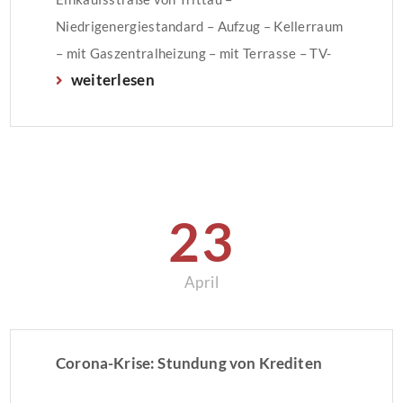
Niedrigenergiestandard – Aufzug – Kellerraum
– mit Gaszentralheizung – mit Terrasse – TV-
weiterlesen
Anschluss – kontrollierte Raumluft in den
Wohnräumen – Abstellraum in der Wohnung –
Gegensprechanlage Die Miete beträgt €
945,00 + Betriebs- und
Heizkostenvorauszahlung in […]
23
April
Corona-Krise: Stundung von Krediten