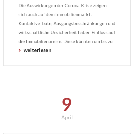
Die Auswirkungen der Corona-Krise zeigen
sich auch auf dem Immobilienmarkt:
Kontaktverbote, Ausgangsbeschränkungen und
wirtschaftliche Unsicherheit haben Einfluss auf
die Immobilienpreise. Diese könnten um bis zu
weiterlesen
25 Prozent sinken – jedoch nur kurzfristig, so
das Forschungs- und Beratungsinstitut
empirica. Mittelfristig nur eine „Delle“Bei den
Kaufpreisen für Immobilien rechnet empirica
mit einer Delle, die ein Minus von […]
9
April