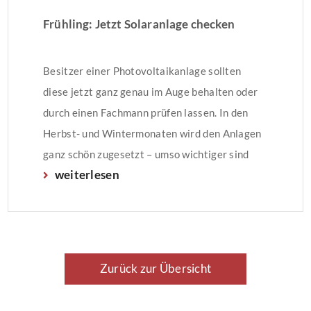
Frühling: Jetzt Solaranlage checken
Besitzer einer Photovoltaikanlage sollten
diese jetzt ganz genau im Auge behalten oder
durch einen Fachmann prüfen lassen. In den
Herbst- und Wintermonaten wird den Anlagen
ganz schön zugesetzt – umso wichtiger sind
weiterlesen
regelmäßige Kontrollen und Wartungen.
Herbst- und Winterschäden beeinflussen
ErtragZwischen März und Oktober erzielen
Solaranlagen fast 80 Prozent ihres
Jahresertrags – umso wichtiger ist […]
Zurück zur Übersicht