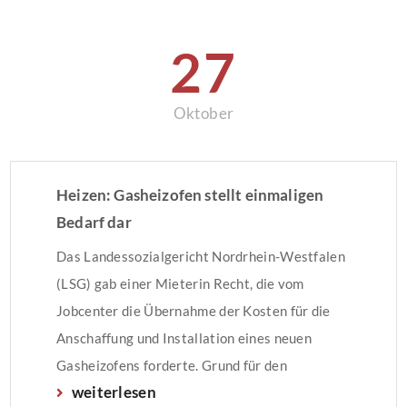
Ausrichtung – bodentiefe Fenster –
Kabelanschluss – Fahrradkeller –
27
Videogegensprechanlage […]
Oktober
Heizen: Gasheizofen stellt einmaligen
Bedarf dar
Das Landessozialgericht Nordrhein-Westfalen
(LSG) gab einer Mieterin Recht, die vom
Jobcenter die Übernahme der Kosten für die
Anschaffung und Installation eines neuen
Gasheizofens forderte. Grund für den
weiterlesen
Rechtsstreit und das Urteil war eine Klausel im