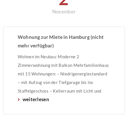
November
Wohnung zur Miete in Hamburg (nicht
mehr verfügbar)
Wohnen im Neubau: Moderne 2
Zimmerwohnung mit Balkon Mehrfamilienhaus
mit 15 Wohnungen: – Niedrigenergiestandard
– mit Aufzug von der Tiefgarage bis ins
Staffelgeschoss – Kellerraum mit Licht und
weiterlesen
Steckdose – mit Fernwärmeheizung –
Fußbodenheizung in allen Räumen –
kontrollierte Raumluft mit
Wärmerückgewinnung – Balkon mit Süd-