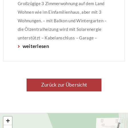
Großzügige 3 Zimmerwohnung auf dem Land
Wohnen wie im Einfamilienhaus, aber mit 3
Wohnungen. – mit Balkon und Wintergarten –
die Ölzentralheizung wird mit Solarenergie
unterstützt – Kabelanschluss – Garage –
weiterlesen
Waschmaschinenanschluss in der Wohnung
Der Energieausweis wurde auf Grundlage von
Berechnungen des Energiebedarfs erstellt. Das
Baujahr des Gebäudes ist 1974. Der
wesentliche Energieträger ist […]
Zurück zur Übersicht
+