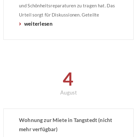
und Schönheitsreparaturen zu tragen hat. Das
Urteil sorgt für Diskussionen. Geteilte
weiterlesen
KostenIn beiden Fällen hatten die Mieter die
Wohnungen unrenoviert, ohne angemessenen
Ausgleich, übernommen. Nach einer Mietdauer
von 15 und mehr als 20 Jahren verlangten sie
von […]
4
August
Wohnung zur Miete in Tangstedt (nicht
mehr verfügbar)