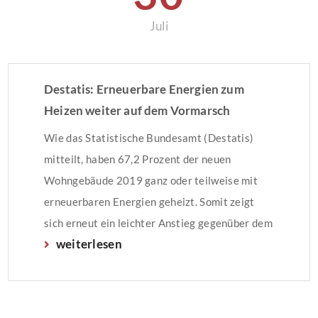
Juli
Destatis: Erneuerbare Energien zum
Heizen weiter auf dem Vormarsch
Wie das Statistische Bundesamt (Destatis)
mitteilt, haben 67,2 Prozent der neuen
Wohngebäude 2019 ganz oder teilweise mit
erneuerbaren Energien geheizt. Somit zeigt
sich erneut ein leichter Anstieg gegenüber dem
weiterlesen
Vorjahr (2018: 66,6 Prozent). Als primäre, also
überwiegend eingesetzte Energiequelle
erreichten die erneuerbaren Energien im Jahr
2019 einen Anteil von fast der Hälfte