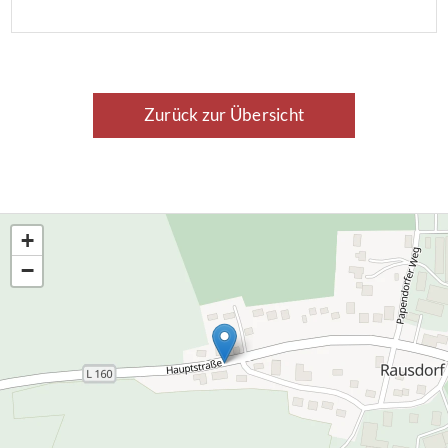
Grundlage von Berechnungen des
Energiebedarfs erstellt. Das Baujahr des
Gebäudes ist 1908. Der wesentliche
Energieträger ist Fernwärme. Der
Zurück zur Übersicht
Energieverbrauchskennwert beträgt 215
kWh/(m²a). Dies entspricht […]
+
−