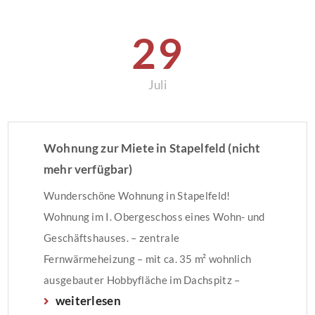
(47,7 Prozent) an den […]
29
Juli
Wohnung zur Miete in Stapelfeld (nicht
mehr verfügbar)
Wunderschöne Wohnung in Stapelfeld!
Wohnung im I. Obergeschoss eines Wohn- und
Geschäftshauses. – zentrale
Fernwärmeheizung – mit ca. 35 m² wohnlich
ausgebauter Hobbyfläche im Dachspitz –
weiterlesen
Balkon Der Energieausweis wurde auf