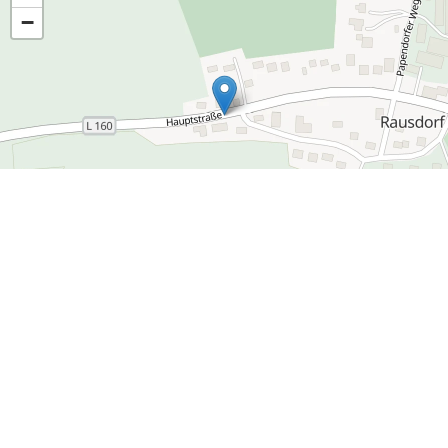
−
Leaflet
|
Daten von
OpenStreetMap
- Veröffentlicht unter
ODbL
Hauptstraße 2
22929 Rausdorf
04154 / 801 8810
E-Mail senden