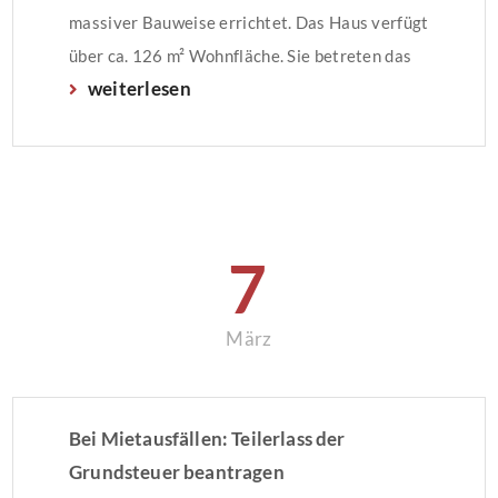
massiver Bauweise errichtet. Das Haus verfügt
über ca. 126 m² Wohnfläche. Sie betreten das
weiterlesen
Haus zunächst über den großzügigen
Eingangsbereich, von welchem gleich rechts die
Küche mit voll ausgestatteter Einbauküche zu
erreichen ist. In der Küche bietet sich
ausreichend Platz für einen […]
7
März
Bei Mietausfällen: Teilerlass der
Grundsteuer beantragen