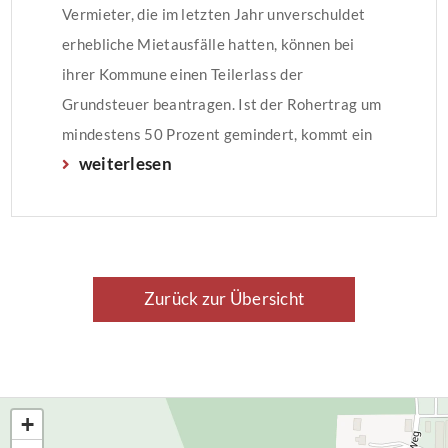
Vermieter, die im letzten Jahr unverschuldet
erhebliche Mietausfälle hatten, können bei
ihrer Kommune einen Teilerlass der
Grundsteuer beantragen. Ist der Rohertrag um
mindestens 50 Prozent gemindert, kommt ein
weiterlesen
Erlass in Frage. Für das Jahr 2023 können noch
bis zum 2. April Anträge gestellt werden.
Zurück zur Übersicht
+