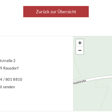
mit Balkon
57,
ntiefe Fenster
Meh
Zurück zur Übersicht
radkeller –
e Die Miete
+
−
straße 2
9 Rausdorf
4 / 801 8810
il senden