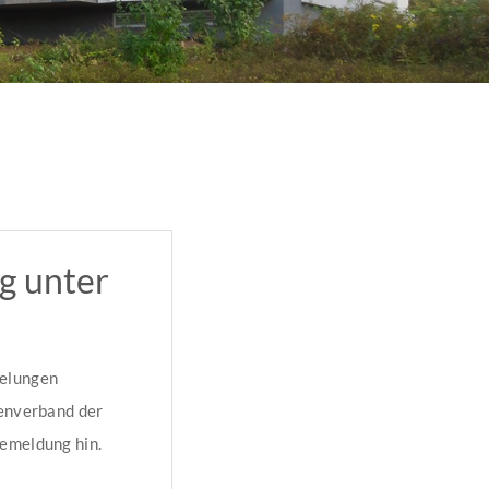
g unter
gelungen
zenverband der
semeldung hin.