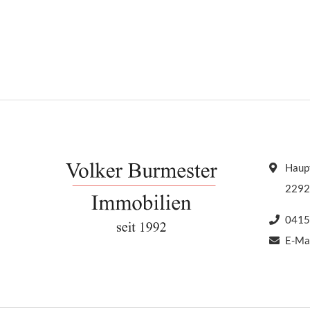
Wärmerückgewinnung – 
West-Ausrichtung – bode
– Kabelanschluss – Fahr
Videogegensprechanlag
beträgt […]
Haupt
2292
0415
E-Ma