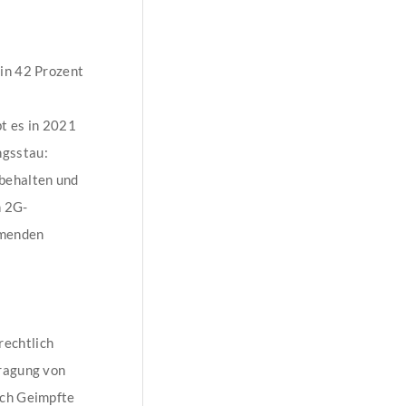
 in 42 Prozent
t es in 2021
ngsstau:
 behalten und
n 2G-
hmenden
rechtlich
tragung von
rch Geimpfte