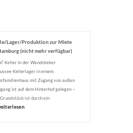
le/Lager/Produktion zur Miete
Hamburg (nicht mehr verfügbar)
m² Keller in der Wandsbeker
ussee Kellerlager in einem
rfamilienhaus mit Zugang von außen
ugang ist auf dem Hinterhof gelegen –
 Grundstück ist durch ein
eiterlesen
trisches Rolltor gesichert. – mit
htstrom – gepflegtes Kellerlager mit
m² Die monatliche Miete beträgt €