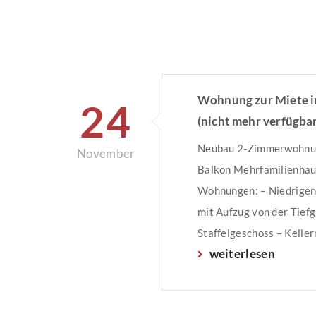
Wohnung zur Miete 
24
(nicht mehr verfügbar
Neubau 2-Zimmerwohnun
November
Balkon Mehrfamilienhau
Wohnungen: – Niedrigen
mit Aufzug von der Tiefg
Staffelgeschoss – Keller
weiterlesen
und Steckdose – mit Fe
– Fußbodenheizung in al
kontrollierte Raumluft m