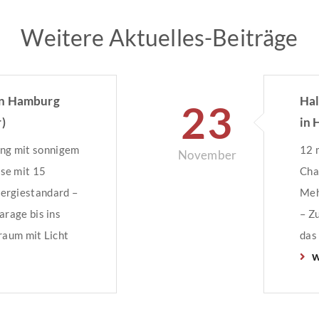
Weitere Aktuelles-Beiträge
in Hamburg
Hal
23
)
in 
g mit sonnigem
12 
November
se mit 15
Cha
ergiestandard –
Meh
arage bis ins
– Z
raum mit Licht
das
w
rnwärmeheizung
elek
len Räumen –
Lic
it
12 