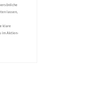
persönliche
ten lassen,
e klare
s im Aktien-