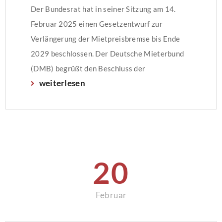
Der Bundesrat hat in seiner Sitzung am 14.
Februar 2025 einen Gesetzentwurf zur
Verlängerung der Mietpreisbremse bis Ende
2029 beschlossen. Der Deutsche Mieterbund
(DMB) begrüßt den Beschluss der
weiterlesen
Länderkammer ausdrücklich und fordert eine
rasche Umsetzung: „Es ist sehr erfreulich, dass
die Bundesländer der Mietpreisbremse die
notwendige Rückendeckung geben, jetzt ist der
Bundestag am Zug. Wir […]
20
Februar