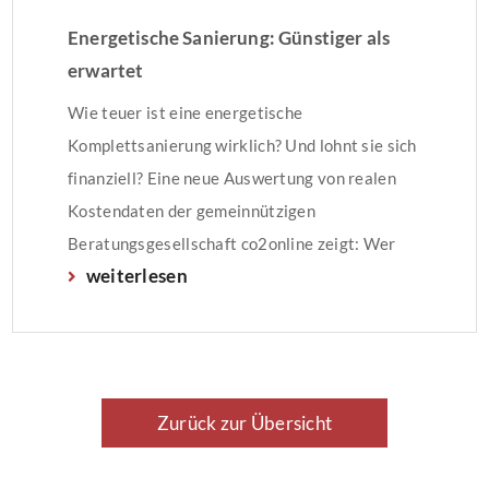
Energetische Sanierung: Günstiger als
erwartet
Wie teuer ist eine energetische
Komplettsanierung wirklich? Und lohnt sie sich
finanziell? Eine neue Auswertung von realen
Kostendaten der gemeinnützigen
Beratungsgesellschaft co2online zeigt: Wer
weiterlesen
sein Einfamilienhaus energetisch modernisiert,
muss zwar mit einer Investition von 108.000
Euro für die Komplettsanierung rechnen. Dank
Fördermitteln und Heizkosteneinsparungen
liegt die finanzielle Belastung über 20 Jahre
Zurück zur Übersicht
bei lediglich 154 Euro […]