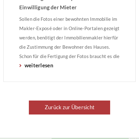
Einwilligung der Mieter
Sollen die Fotos einer bewohnten Immobilie im
Makler-Exposé oder in Online-Portalen gezeigt
werden, benötigt der Immobilienmakler hierfür
die Zustimmung der Bewohner des Hauses.
Schon für die Fertigung der Fotos braucht es die
weiterlesen
Zustimmung. Denn: Fotos von bewohnten
Räumen sind personenbezogene Daten nach
der Datenschutzgrundverordnung (DSGVO).
Zurück zur Übersicht