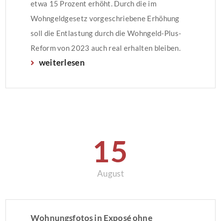
etwa 15 Prozent erhöht. Durch die im
Wohngeldgesetz vorgeschriebene Erhöhung
soll die Entlastung durch die Wohngeld-Plus-
Reform von 2023 auch real erhalten bleiben.
weiterlesen
Ziel ist, dass Erwerbstätige sowie
Rentnerinnen und Rentner im Wohngeldbezug
so entlastet werden, dass sie nicht wegen
höherer Mieten und steigender Einkommen
Bürgergeld oder Grundsicherung […]
15
August
Wohnungsfotos in Exposé ohne