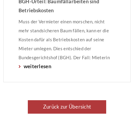
BGH-Urteil: Baumfällarbeiten sind
Betriebskosten
Muss der Vermieter einen morschen, nicht
mehr standsicheren Baum fällen, kann er die
Kosten dafür als Betriebskosten auf seine
Mieter umlegen. Dies entschied der
Bundesgerichtshof (BGH). Der Fall: Mieterin
weiterlesen
verlangt Betriebskosten zurück Die
Vermieterin ließ eine seit über 40 Jahren auf
dem Anwesen stehende Birke fällen, da der
Baum morsch und nicht mehr standfest war. […]
Zurück zur Übersicht