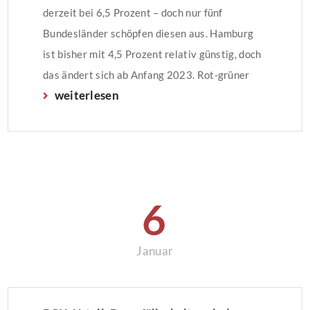
derzeit bei 6,5 Prozent – doch nur fünf
Bundesländer schöpfen diesen aus. Hamburg
ist bisher mit 4,5 Prozent relativ günstig, doch
das ändert sich ab Anfang 2023. Rot-grüner
weiterlesen
Senat beschließt Erhöhung „Mit der im
Ländervergleich maßvollen Erhöhung des
Steuersatzes von 4,5 Prozent auf 5,5 Prozent
generiert Hamburg Steuermehreinnahmen, die
zur Finanzierung der […]
6
Januar