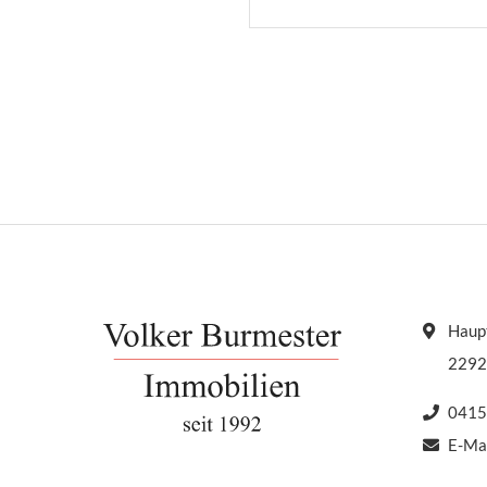
Haupt
2292
0415
E-Ma