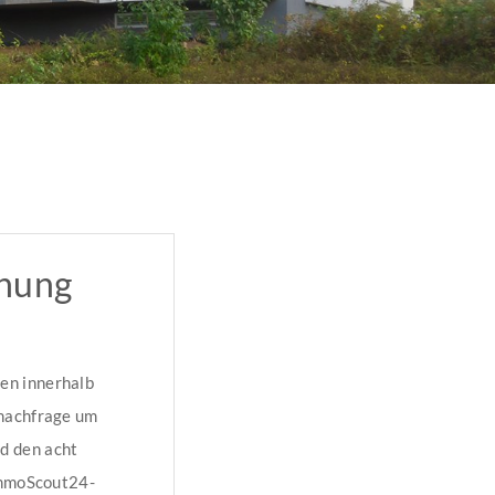
nung
en innerhalb
fnachfrage um
d den acht
 ImmoScout24-