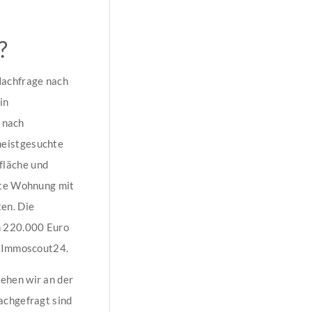
?
Nachfrage nach
in
e nach
meistgesuchte
fläche und
hte Wohnung mit
en. Die
n 220.000 Euro
n Immoscout24.
ehen wir an der
achgefragt sind