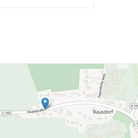
 hervor. Damit stiegen die
chschnittlichen Betriebskosten im
gleich zum Vorjahr um 10 Prozent,
in bei den Heiz- und
mwasserkosten um 18 Prozent.
hnet man alle denkbaren
riebskosten […]