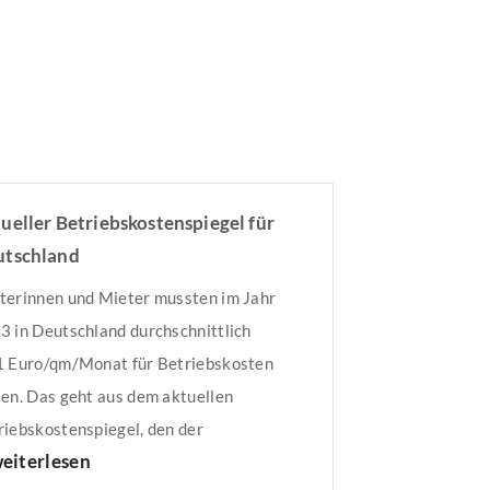
ueller Betriebskostenspiegel für
utschland
terinnen und Mieter mussten im Jahr
3 in Deutschland durchschnittlich
1 Euro/qm/Monat für Betriebskosten
len. Das geht aus dem aktuellen
riebskostenspiegel, den der
eiterlesen
tsche Mieterbund (DMB) vorgelegt