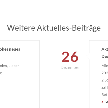
Weitere Aktuelles-Beiträge
rohes neues
Akt
26
De
den, Lieber
Mie
Dezember
r,
202
2,5
zah
Bet
w
Deu