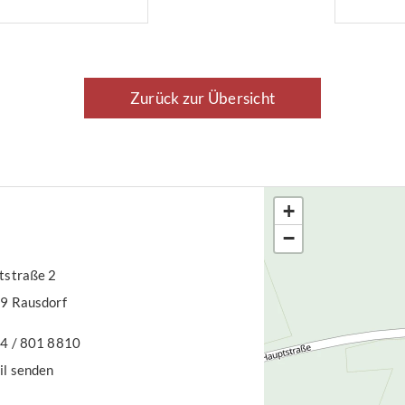
hat,
dur
Ver
alle
Zurück zur Übersicht
War
Rec
Bet
+
−
straße 2
9 Rausdorf
4 / 801 8810
il senden