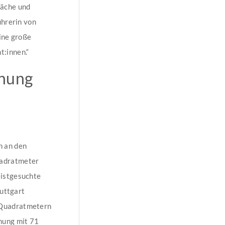
äche und
ührerin von
ine große
:innen.“
nung
n an den
uadratmeter
eistgesuchte
tuttgart
 Quadratmetern
nung mit 71