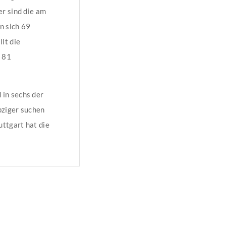
r sind die am
n sich 69
lt die
 81
in sechs der
pziger suchen
uttgart hat die