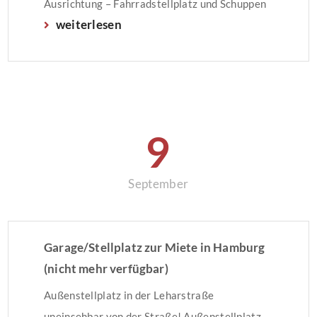
Ausrichtung – Fahrradstellplatz und Schuppen
weiterlesen
– 2 Carportstellplätze für je € 35,00 monatlich
Die Miete beträgt € 774,00 + € 155,00 Heiz-
und Betriebskostenvorauszahlung + € 70,00
für die beiden Carportstellplätze. Somit […]
9
September
Garage/Stellplatz zur Miete in Hamburg
(nicht mehr verfügbar)
Außenstellplatz in der Leharstraße
uneinsehbar von der Straße! Außenstellplatz