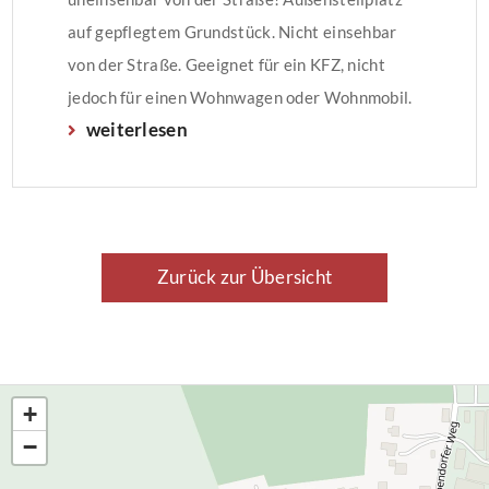
auf gepflegtem Grundstück. Nicht einsehbar
von der Straße. Geeignet für ein KFZ, nicht
jedoch für einen Wohnwagen oder Wohnmobil.
weiterlesen
Miete € 32,00 + 19 % MwSt. = € 38,08.
Zurück zur Übersicht
+
−