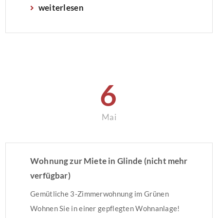
weiterlesen
Kein business as usual„Die Corona-Krise trifft
jeden Bürger. Viele können ihren Beruf nicht
mehr ausüben und müssen mit finanziellen
Einbußen kämpfen. In dieser Zeit dürfen die […]
6
Mai
Wohnung zur Miete in Glinde (nicht mehr
verfügbar)
Gemütliche 3-Zimmerwohnung im Grünen
Wohnen Sie in einer gepflegten Wohnanlage!