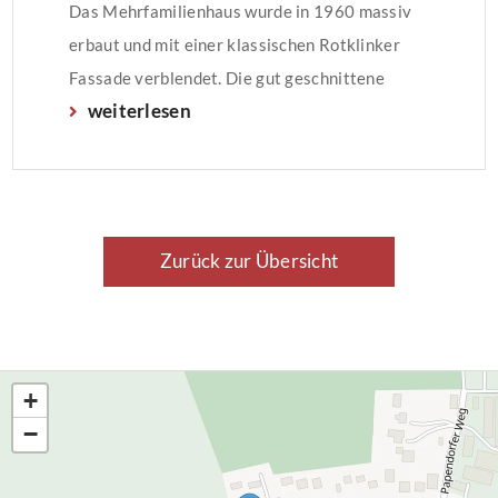
Das Mehrfamilienhaus wurde in 1960 massiv
erbaut und mit einer klassischen Rotklinker
Fassade verblendet. Die gut geschnittene
weiterlesen
Wohnung befindet sich im I. Obergeschoss und
verfügt über einen sonnigen Balkon mit
Süd/West Ausrichtung . Zu der Wohnung
gehören ein kleiner und ein großer Kellerraum,
sowie ein […]
Zurück zur Übersicht
+
−