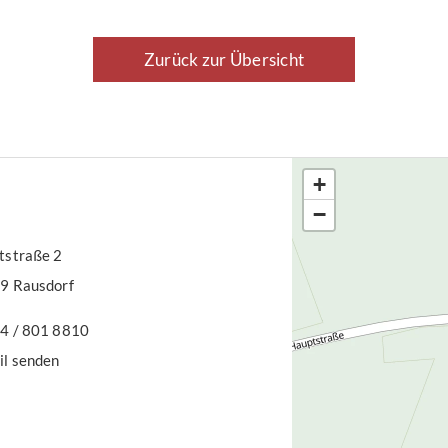
ge des
Feu
genannte
auf
Zurück zur Übersicht
ier fließen der
Ver
12.
+
−
straße 2
9 Rausdorf
4 / 801 8810
il senden