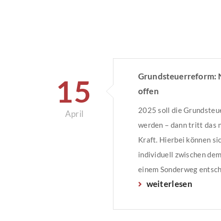
Grundsteuerreform:
15
offen
2025 soll die Grundsteu
April
werden – dann tritt das 
Kraft. Hierbei können si
individuell zwischen d
einem Sonderweg entsch
weiterlesen
Bundesländer, die den 
möchten, müssen ein en
Gesetz verabschieden. G