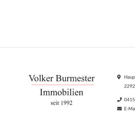
Bundesweg Die Grundla
Bundesweges ist das so
Ertragswertverfahren. H
Bodenrichtwert, die […]
Haupt
2292
0415
E-Ma