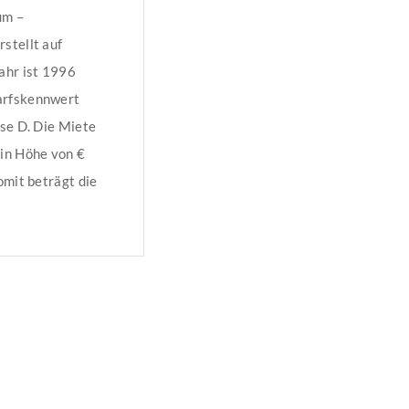
um –
stellt auf
ahr ist 1996
arfskennwert
sse D. Die Miete
 in Höhe von €
omit beträgt die