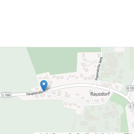
chtigkeit an der Schlafzimmerwand
getreten. Die Käufer forderten vom
käufer Schadenersatz in Höhe von
500 […]