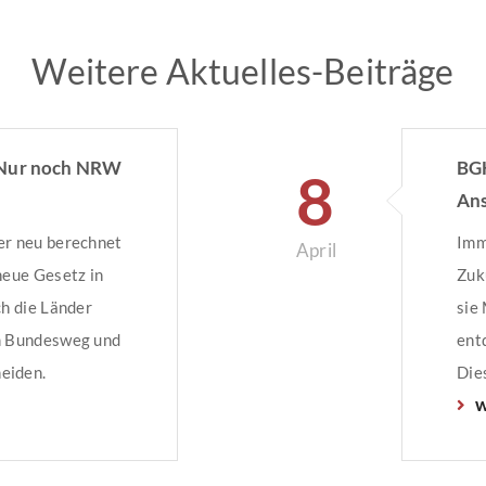
Weitere Aktuelles-Beiträge
 Nur noch NRW
BGH
8
Ans
Män
er neu berechnet
Imm
April
neue Gesetz in
Zuk
ch die Länder
sie
em Bundesweg und
ent
eiden.
Die
w
Sonderweg gehen
(BG
tsprechendes
an 
rundsteuer: der
Fal