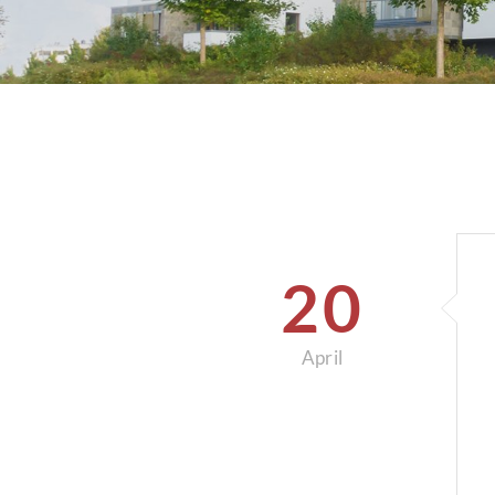
20
April