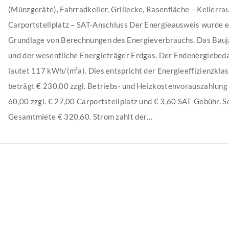
(Münzgeräte), Fahrradkeller, Grillecke, Rasenfläche – Kellerra
Carportstellplatz – SAT-Anschluss Der Energieausweis wurde er
Grundlage von Berechnungen des Energieverbrauchs. Das Bauj
und der wesentliche Energieträger Erdgas. Der Endenergiebed
lautet 117 kWh/(m²a). Dies entspricht der Energieeffizienzkla
beträgt € 230,00 zzgl. Betriebs- und Heizkostenvorauszahlung
60,00 zzgl. € 27,00 Carportstellplatz und € 3,60 SAT-Gebühr. S
Gesamtmiete € 320,60. Strom zahlt der…