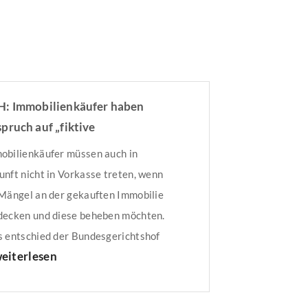
: Immobilienkäufer haben
pruch auf „fiktive
gelbeseitigungskosten“
obilienkäufer müssen auch in
unft nicht in Vorkasse treten, wenn
 Mängel an der gekauften Immobilie
decken und diese beheben möchten.
s entschied der Bundesgerichtshof
eiterlesen
H). Der Fall: Feuchtigkeitsschaden
erworbener ImmobilieIm aktuellen
l war nach dem Kauf einer Immobilie