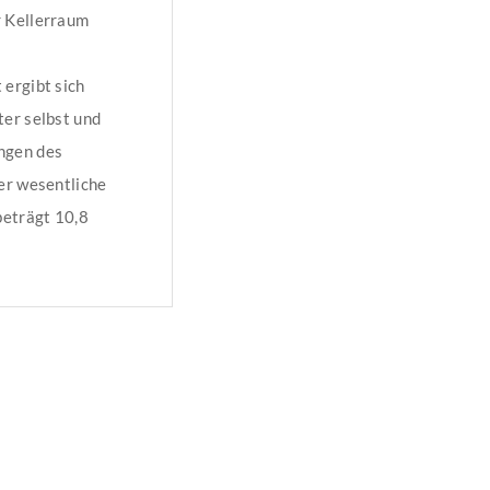
r Kellerraum
ergibt sich
ter selbst und
ngen des
er wesentliche
beträgt 10,8