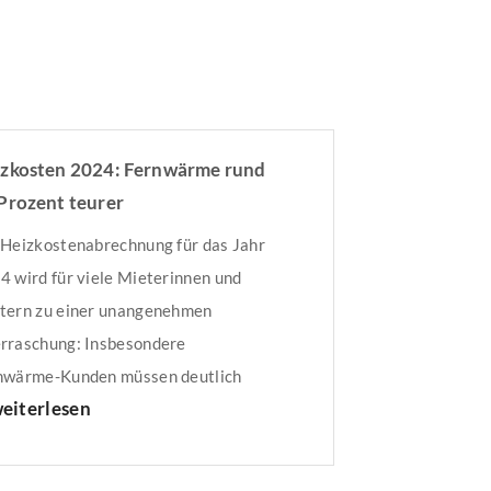
zkosten 2024: Fernwärme rund
Prozent teurer
 Heizkostenabrechnung für das Jahr
4 wird für viele Mieterinnen und
tern zu einer unangenehmen
rraschung: Insbesondere
nwärme-​Kunden müssen deutlich
eiterlesen
er in die Tasche greifen. Für eine 70-
​Musterwohnung liegen ihre Kosten
 durchschnittlich 1055 Euro rund 225