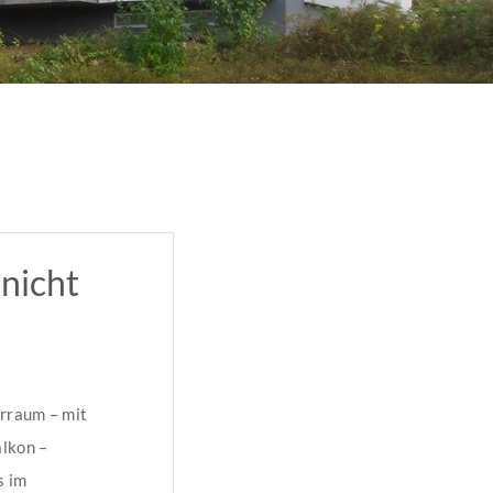
(nicht
erraum – mit
lkon –
s im