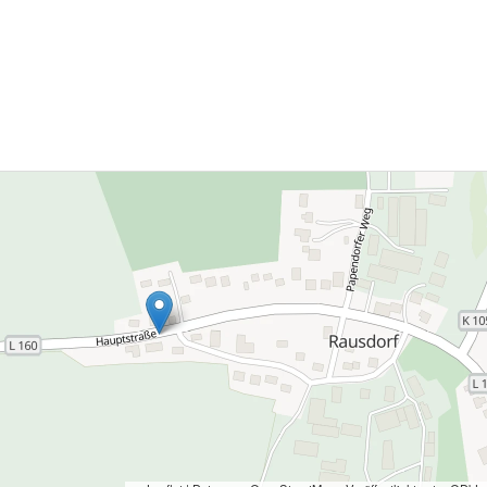
o über dem Vorjahresniveau (Gas
 Euro (plus 53 Euro), Öl 892 Euro
nus 127 Euro)). Hintergrund für […]