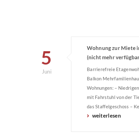
Wohnung zur Miete i
5
(nicht mehr verfügbar
Barrierefreie Etagenwo
Juni
Balkon Mehrfamilienhau
Wohnungen: – Niedrigen
mit Fahrstuhl von der Ti
das Staffelgeschoss – K
weiterlesen
Licht und Steckdose – mi
Gaszentralheizung – kon
Raumluft – mit Balkon –