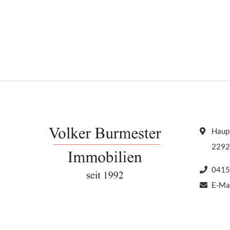
Fenster – Kabelanschlus
Münzwaschküche – Trock
Fahrradkeller – beheizb
Tiefgarageneinfahrt –
Videogegensprechanlag
Kassettentüren Die Mie
Haupt
2292
0415
E-Ma