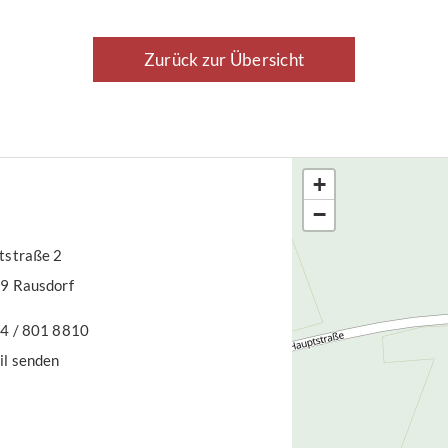
s –
Eur
enkeller –
864
Zurück zur Übersicht
are
(mi
e –
te […]
+
−
straße 2
9 Rausdorf
4 / 801 8810
il senden