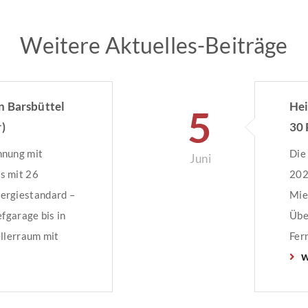
Weitere Aktuelles-Beiträge
n Barsbüttel
Hei
5
)
30 
hnung mit
Die
Juni
s mit 26
202
ergiestandard –
Mie
efgarage bis in
Übe
ellerraum mit
Fer
w
t
tief
trollierte
m²-
 bodentiefe
mit