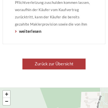
Pflichtverletzung zuschulden kommen lassen,
woraufhin der Käufer vom Kaufvertrag
zurücktritt, kann der Käufer die bereits
gezahlte Maklerprovision sowie die von ihm
weiterlesen
entrichtete Grunderwerbssteuer als
Schadenersatz einfordern. Dies entschied der
Bundesgerichtshof (BGH).
Zurück zur Übersicht
+
−