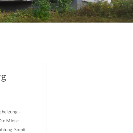
rg
eheizung –
Die Miete
ahlung. Somit