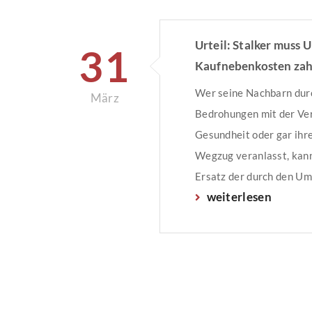
Urteil: Stalker muss
31
Kaufnebenkosten zah
Wer seine Nachbarn durc
März
Bedrohungen mit der Ver
Gesundheit oder gar ihr
Wegzug veranlasst, kan
Ersatz der durch den U
weiterlesen
entstehenden Schäden ve
Das Oberlandesgericht 
verurteilte den ehemali
eines Ehepaares zu eine
Schadenersatzzahlung i
44.000 Euro. Mann schik