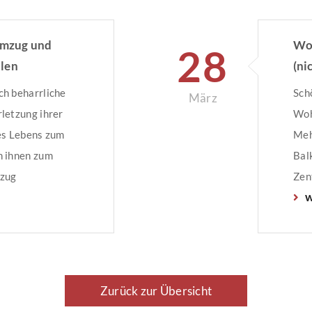
 Umzug und
Woh
28
len
(ni
h beharrliche
Sch
März
letzung ihrer
Woh
es Lebens zum
Meh
n ihnen zum
Bal
mzug
Zen
w
rpflichtet sein.
ele
(OLG) Karlsruhe
gen Nachbarn
r
n Höhe von über
Zurück zur Übersicht
anierte seine