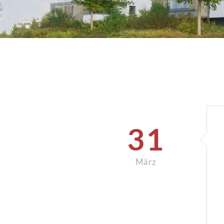
31
März