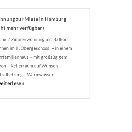
nung zur Miete in Hamburg
cht mehr verfügbar)
öne 2 Zimmerwohnung mit Balkon
nen im II. Obergeschoss: – in einem
rfamilienhaus – mit großzügigem
kon – Kellerraum auf Wunsch –
tralheizung – Warmwasser
eiterlesen
ktrisch