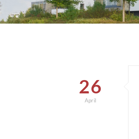
26
April