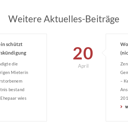
Weitere Aktuelles-Beiträge
in schützt
Woh
20
fskündigung
(ni
digte die
Zen
April
hrigen Mieterin
Gem
erstorbenem
– K
tnis bestand
Ans
s Ehepaar wies
201
w
re
Bet
nd verwies auf
in 
efalls.
Höh