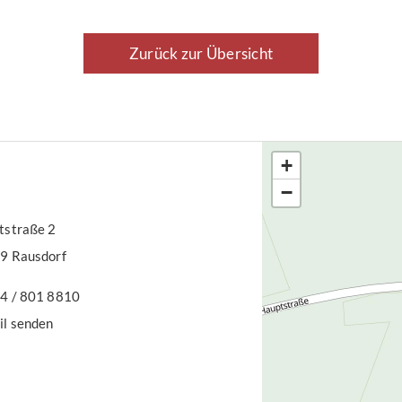
en Härtefall Die
Ges
 für das 1997
Was
Zurück zur Übersicht
tnis eine
darfs aus,
+
−
straße 2
9 Rausdorf
4 / 801 8810
il senden