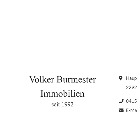
Hintergrund: Mieter seh
Vermieterin sprach 2015
geschlossene Mietverhäl
Kündigung wegen Eigebe
woraufhin […]
Haupt
2292
0415
E-Ma