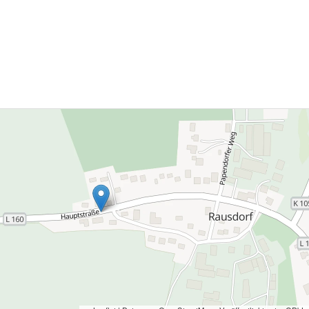
amtmiete von € 521,60. Strom und
ser zahlt der Mieter direkt. […]