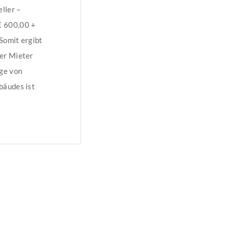
ller –
€ 600,00 +
Somit ergibt
er Mieter
age von
bäudes ist