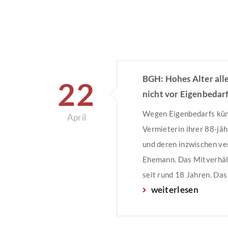
BGH: Hohes Alter alle
22
nicht vor Eigenbedar
Wegen Eigenbedarfs kün
April
Vermieterin ihrer 88-jä
und deren inzwischen v
Ehemann. Das Mitverhäl
seit rund 18 Jahren. Da
weiterlesen
die Kündigung und späte
Räumungsklage zurück u
das Vorliegen eines Härt