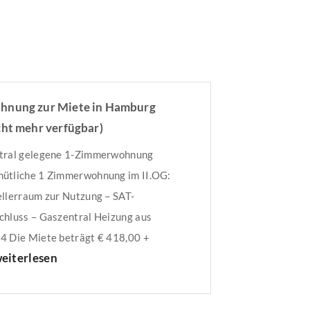
nung zur Miete in Hamburg
cht mehr verfügbar)
tral gelegene 1-Zimmerwohnung
ütliche 1 Zimmerwohnung im II.OG:
ellerraum zur Nutzung – SAT-
chluss – Gaszentral Heizung aus
4 Die Miete beträgt € 418,00 +
eiterlesen
riebs- und Heizkostenvorauszahlung
Höhe von € 100,00 + SAT-Gebühren in
e von € 3,60. Somit ergibt sich eine