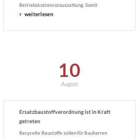
Betriebskostenvorauszahlung. Somit
weiterlesen
insgesamt € 295,00. Strom zahlt der Mieter
direkt. Der Energieausweis wurde auf
Grundlage von Berechnungen des
Energiebedarfs erstellt. Das Baujahr des
Gebäudes ist lt. Energieausweis 1899. Der […]
10
August
Ersatzbaustoffverordnung ist in Kraft
getreten
Recycelte Baustoffe sollen für Bauherren