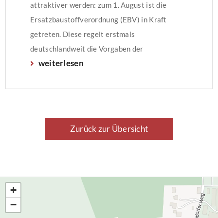
attraktiver werden: zum 1. August ist die
Ersatzbaustoffverordnung (EBV) in Kraft
getreten. Diese regelt erstmals
deutschlandweit die Vorgaben der
weiterlesen
Ersatzbaustoffverordnung für die Verwertung
mineralischer Abfälle wie Bodenaushub,
Bauschutt oder Schlacken.
Zurück zur Übersicht
+
−