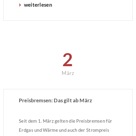
weiterlesen
beantragen kann und worauf geachtet werden
muss lesen Sie hier.
2
März
Preisbremsen: Das gilt ab März
Seit dem 1. März gelten die Preisbremsen für
Erdgas und Wärme und auch der Strompreis