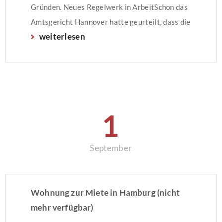
Gründen. Neues Regelwerk in ArbeitSchon das
Amtsgericht Hannover hatte geurteilt, dass die
weiterlesen
seit Dezember 2016 geltende
Mietpreisbremse unwirksam ist, da
Begründungen für den angespannten
Wohnungsmarkt der Städte fehlten. Dass eine
solche Begründung vorliegen muss, hatte der
Bundesgerichtshof […]
1
September
Wohnung zur Miete in Hamburg (nicht
mehr verfügbar)