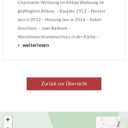
Charmante Wohnung im Altbau Wohnung im
gepflegtem Altbau: – Baujahr 1912 – Fenster
neu in 2012 – Heizung neu in 2016 – Kabel-
Anschluss – zwei Balkone –
Waschmaschinenanschluss in der Küche –
weiterlesen
Kellerraum Die Miete beträgt € 700,00 + €
130,00 Betriebs- und
Heizkostenvorauszahlung. Somit ergibt sich
eine Gesamtmiete in Höhe von € 830,00.
Wasser […]
Zurück zur Übersicht
+