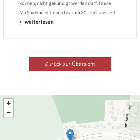
können, nicht gekündigt werden darf. Diese
Maßnahme gilt noch bis zum 30. Juni und soll
weiterlesen
offenbar nicht verlängert werden.Kurzfristige
Sonderregelung für MieterMietrückstände aus
dem Zeitraum von April bis Juni 2020 dürfen
nicht zu einer ordentlichen oder fristlosen
Kündigung führen. […]
Zurück zur Übersicht
+
−