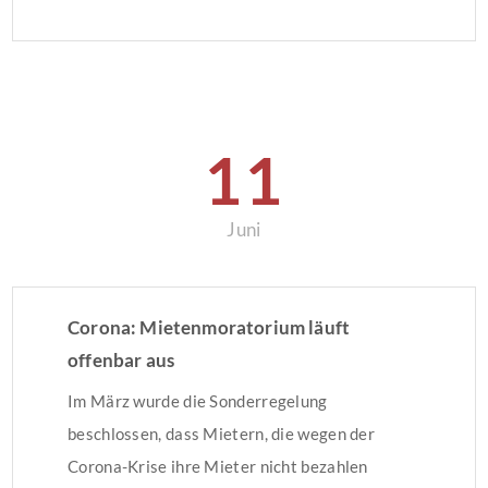
Grundlage von Berechnungen des
Energiebedarfs erstellt. Das Baujahr des
Gebäudes ist 1969. Der wesentliche
Energieträger ist Gas. Der
Energiebedarfskennwert beträgt 138,8
11
kWh/(m²a). Die Miete beträgt € 520,00 + […]
Juni
Corona: Mietenmoratorium läuft
offenbar aus
Im März wurde die Sonderregelung
beschlossen, dass Mietern, die wegen der
Corona-Krise ihre Mieter nicht bezahlen