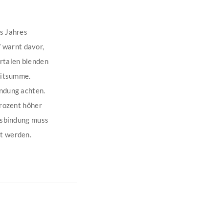
es Jahres
 warnt davor,
ortalen blenden
editsumme.
indung achten.
Prozent höher
insbindung muss
rt werden.