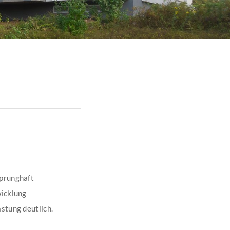
n
sprunghaft
wicklung
stung deutlich.