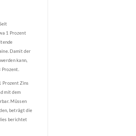
Seit
twa 1 Prozent
altende
aine. Damit der
 werden kann,
 Prozent.
1 Prozent Zins
nd mit dem
erbar. Müssen
den, beträgt die
ies berichtet