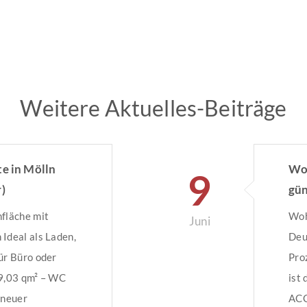
Weitere Aktuelles-Beiträge
te in Mölln
Woh
9
)
gün
nfläche mit
Woh
Juni
Ideal als Laden,
Deu
ür Büro oder
Pro
59,03 qm² – WC
ist
 neuer
ACC