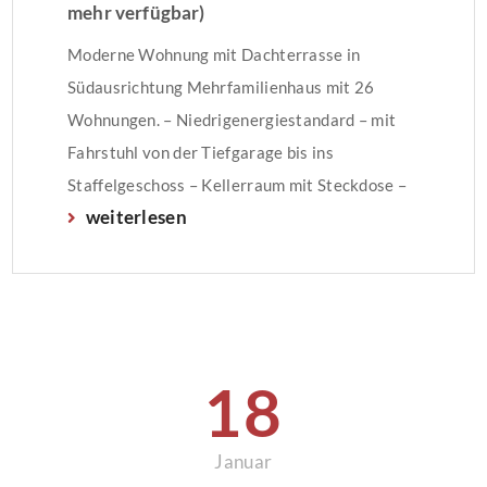
mehr verfügbar)
Moderne Wohnung mit Dachterrasse in
Südausrichtung Mehrfamilienhaus mit 26
Wohnungen. – Niedrigenergiestandard – mit
Fahrstuhl von der Tiefgarage bis ins
Staffelgeschoss – Kellerraum mit Steckdose –
weiterlesen
mit Gaszentralheizung – kontrollierte
Raumluft – mit Dachterrasse – bodentiefe
Fenster mit elektrischen Außenrollläden –
Kabelanschluss – Münzwaschküche –
Trockenkeller – Fahrradkeller – beheizbare
Tiefgarageneinfahrt –
18
Videogegensprechanlage – Kassettentüren […]
Januar