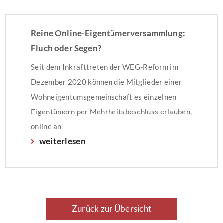
Reine Online-Eigentümerversammlung:
Fluch oder Segen?
Seit dem Inkrafttreten der WEG-Reform im
Dezember 2020 können die Mitglieder einer
Wohneigentumsgemeinschaft es einzelnen
Eigentümern per Mehrheitsbeschluss erlauben,
online an
weiterlesen
(Präsenz-)Eigentümerversammlungen
teilzunehmen. Nun berät der Bundestag über
eine geplante Änderung, die es erlaubt,
Eigentümerversammlungen rein virtuell
durchzuführen, wenn eine 3/4-Mehrheit dies
Zurück zur Übersicht
beschließt. Der Verbraucherschutzverband