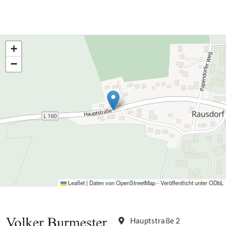
Wohnen im Eigentum (WiE) lehnt diese in einer
aktuellen Stellungnahme […]
+
−
Leaflet
|
Daten von
OpenStreetMap
- Veröffentlicht unter
ODbL
Hauptstraße 2