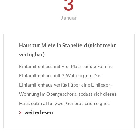
3
Januar
Haus zur Miete in Stapelfeld (nicht mehr
verfügbar)
Einfamilienhaus mit viel Platz für die Familie
Einfamilienhaus mit 2 Wohnungen: Das
Einfamilienhaus verfügt über eine Einlieger-
Wohnung im Obergeschoss, sodass sich dieses
Haus optimal für zwei Generationen eignet.
weiterlesen
Denkbar wäre auch die Einrichtung eines
„Home-Office“ im Dachgeschoss. Sämtliche
Fenster des Hauses, bis auf das Fensterelement