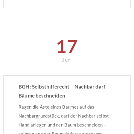
Eigentumswohnungen eine Genehmigung
erforderlich macht. Neuerungen im
BaulandmobilisierungsgesetzDas
Baulandmobilisierungsgesetz enthält unter
anderem die folgenden Neuerungen:
17
Umwandlung von Miet- in
Eigentumswohnungen: Die Landesregierungen
Juni
können […]
BGH: Selbsthilferecht – Nachbar darf
Bäume beschneiden
Ragen die Äste eines Baumes auf das
Nachbargrundstück, darf der Nachbar selbst
Hand anlegen und den Baum beschneiden –
selbst wenn der Baum dadurch absterben