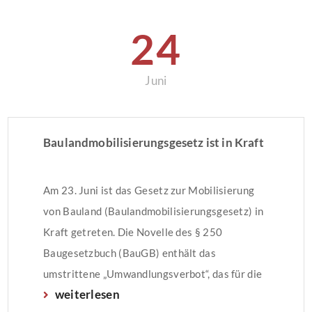
24
Juni
Baulandmobilisierungsgesetz ist in Kraft
Am 23. Juni ist das Gesetz zur Mobilisierung
von Bauland (Baulandmobilisierungsgesetz) in
Kraft getreten. Die Novelle des § 250
Baugesetzbuch (BauGB) enthält das
umstrittene „Umwandlungsverbot“, das für die
weiterlesen
Umwandlung von Miet- in