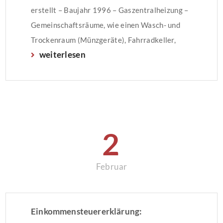
erstellt – Baujahr 1996 – Gaszentralheizung –
Gemeinschaftsräume, wie einen Wasch- und
Trockenraum (Münzgeräte), Fahrradkeller,
weiterlesen
Grillecke, Rasen…. – Kellerraum –
Gemeinschaftsgarten mit Spielgeräten – SAT-
Anschluss Die Miete beträgt € 490,00 zzgl.
Betriebs- und Heizkostenvorauszahlung in
Höhe von € 160,00 zzgl. € 30,00 […]
2
Februar
Einkommensteuererklärung: