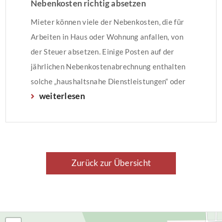
Nebenkosten richtig absetzen
Mieter können viele der Nebenkosten, die für
Arbeiten in Haus oder Wohnung anfallen, von
der Steuer absetzen. Einige Posten auf der
jährlichen Nebenkostenabrechnung enthalten
solche „haushaltsnahe Dienstleistungen“ oder
weiterlesen
Handwerkerleistungen. Doch was kann von der
Steuer abgesetzt werden?
Zurück zur Übersicht